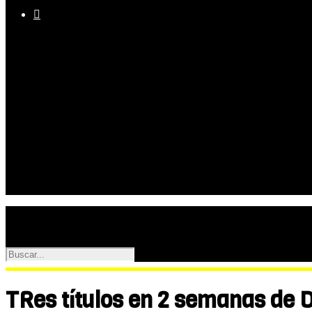

Equipo
Programas
Palmarés
Galerías
TRes títulos en 2 semanas de 