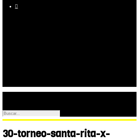

Equipo
Programas
Palmarés
Galerías
30-torneo-santa-rita-x-