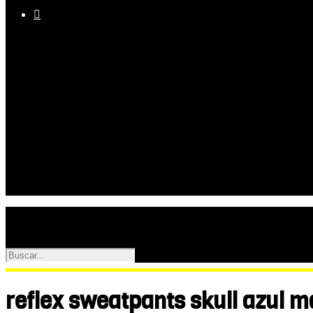

Equipo
Programas
Palmarés
Galerías
reflex sweatpants skull azul m