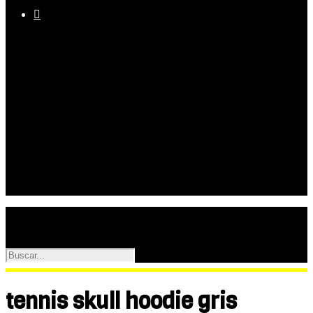

Equipo
Programas
Palmarés
Galerías
tennis skull hoodie gris