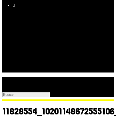

Equipo
Programas
Palmarés
Galerías
11828554_1020114867255510