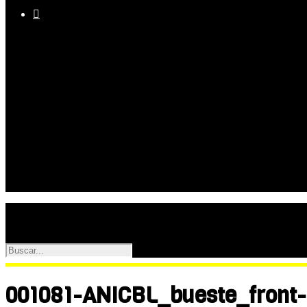

Equipo
Programas
Palmarés
Galerías
001081-ANICBL_bueste_front