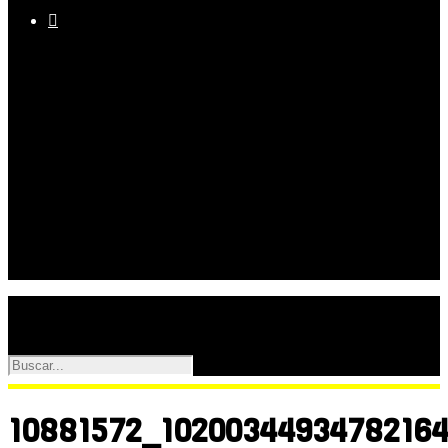

Equipo
Programas
Palmarés
Galerías
10881572_1020034493478216