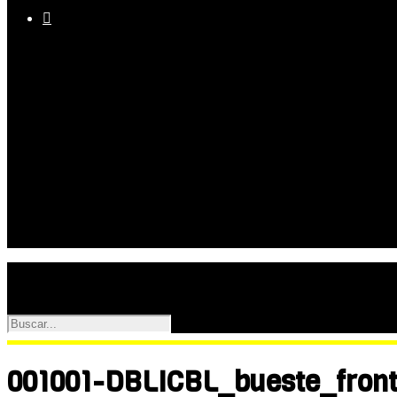

Equipo
Programas
Palmarés
Galerías
001001-DBLICBL_bueste_fron