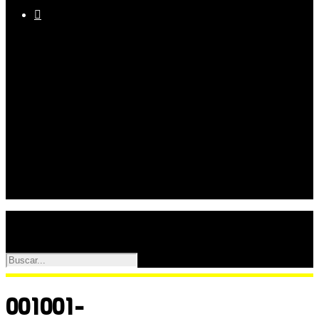

Equipo
Programas
Palmarés
Galerías
001001-