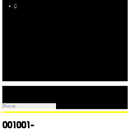

Equipo
Programas
Palmarés
Galerías
001001-