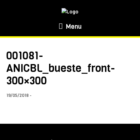
Menu
001081-
ANICBL_bueste_front-
300×300
19/05/2018