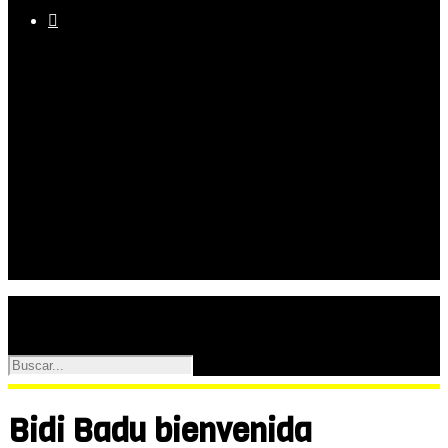

Equipo
Programas
Palmarés
Galerías
Bidi Badu bienvenida