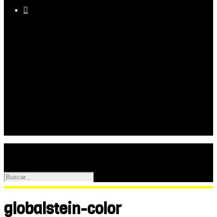

Equipo
Programas
Palmarés
Galerías
globalstein-color