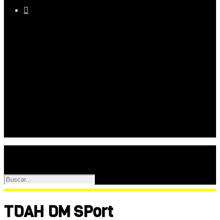

Equipo
Programas
Palmarés
Galerías
TDAH DM SPort