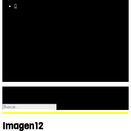

Equipo
Programas
Palmarés
Galerías
Imagen12