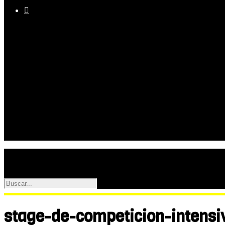

Equipo
Programas
Palmarés
Galerías
stage-de-competicion-intensi