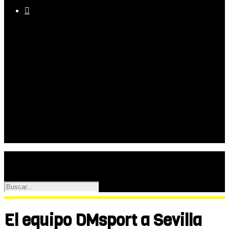

Equipo
Programas
Palmarés
Galerías
El equipo DMsport a Sevilla