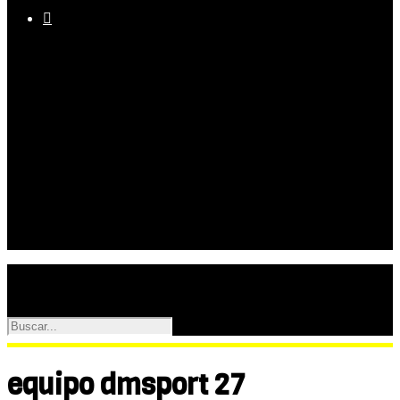

Equipo
Programas
Palmarés
Galerías
equipo dmsport 27