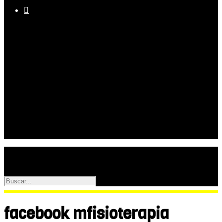

Equipo
Programas
Palmarés
Galerías
facebook mfisioterapia