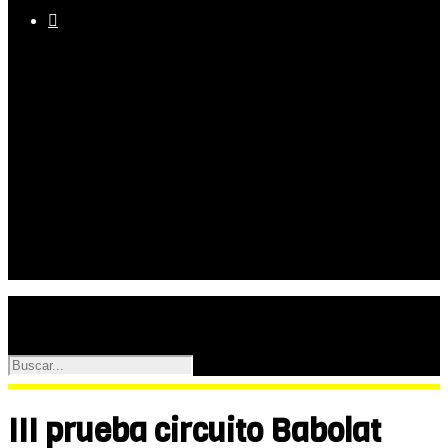

Equipo
Programas
Palmarés
Galerías
III prueba circuito Babolat