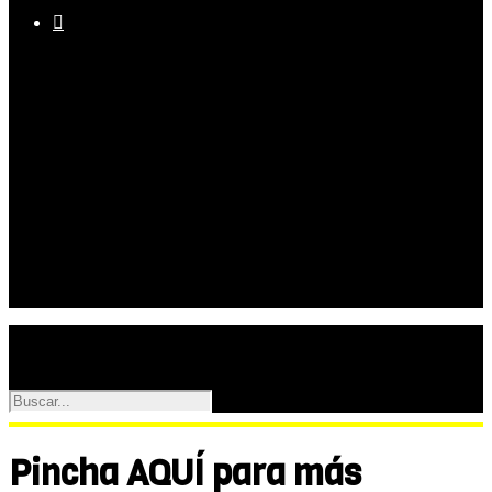

Equipo
Programas
Palmarés
Galerías
Pincha AQUÍ para más