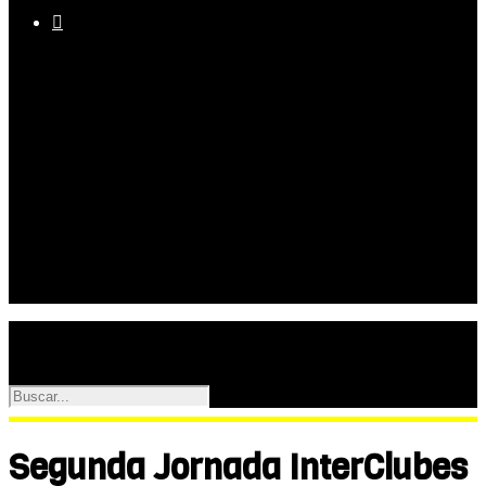

Equipo
Programas
Palmarés
Galerías
Segunda Jornada InterClubes