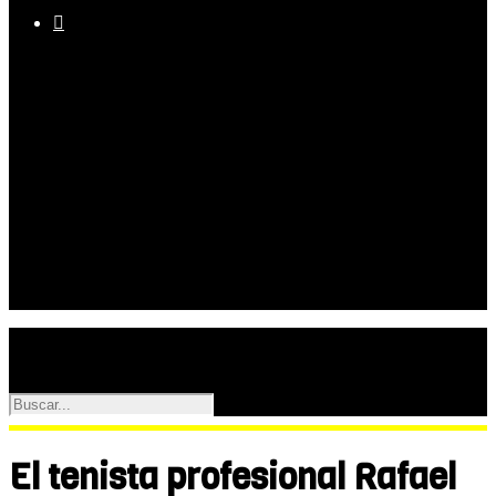

Equipo
Programas
Palmarés
Galerías
El tenista profesional Rafael