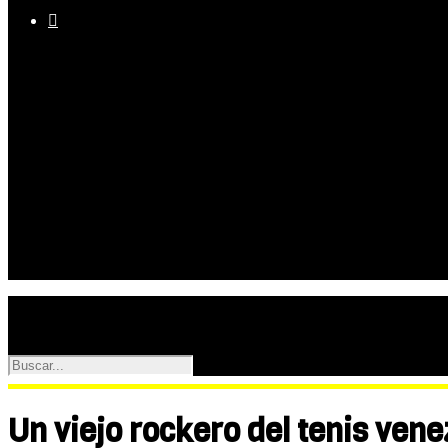

Equipo
Programas
Palmarés
Galerías
Un viejo rockero del tenis ven