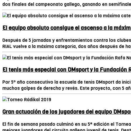
dos finales del campeonato gallego, ganando en semifinale
El equipo absoluto consigue el ascenso a la máxim
Después de 5 jornadas y enfrentamientos contra los clubes 
RIAL vuelve a la máxima categoría, dos años después de ha
El tenis más especial con DMsport y la Fundación 
Por 5º año consecutivo la escuela de tenis DMsport da inici
muchos golpes de derecha y revés. Este proyecto, con 5 años
Gran actuación de los jugadores del equipo DMspor
El fin de semana pasado culminó en su 5ª edición el Torneo 
mejores jugadores del circuito gallego juvenil de tenis. Des