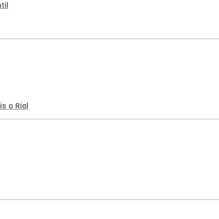
til
s o Rial